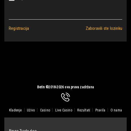
Registracija
Zaboravili ste lozinku
BetIn ©2018-2026 sva prava zadržana
|
|
|
|
|
|
Klađenje
Uživo
Casino
Live Casino
Rezultati
Pravila
O nama