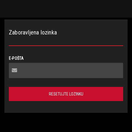
Zaboravljena lozinka
E-POŠTA