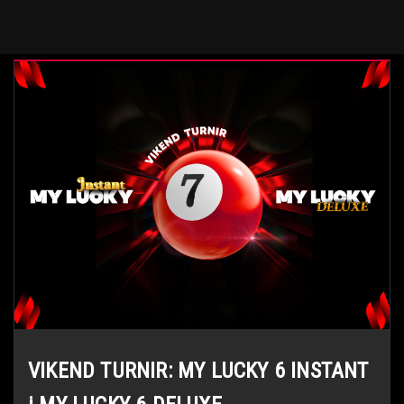
VIKEND TURNIR: MY LUCKY 6 INSTANT