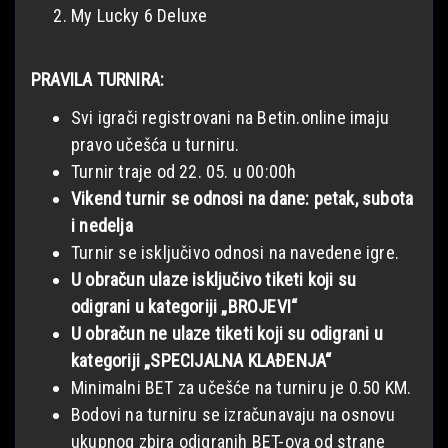
My Lucky 6 Deluxe
PRAVILA TURNIRA:
Svi igrači registrovani na Betin.online imaju
pravo učešća u turniru.
Turnir traje od 22. 05. u 00:00h
Vikend turnir se odnosi na dane: petak, subota
i nedelja
Turnir se isključivo odnosi na navedene igre.
U obračun ulaze isključivo tiketi koji su
odigrani u kategoriji „BROJEVI“
U obračun ne ulaze tiketi koji su odigrani u
kategoriji „SPECIJALNA KLAĐENJA“
Minimalni BET za učešće na turniru je 0.50 KM.
Bodovi na turniru se izračunavaju na osnovu
ukupnog zbira odigranih BET-ova od strane