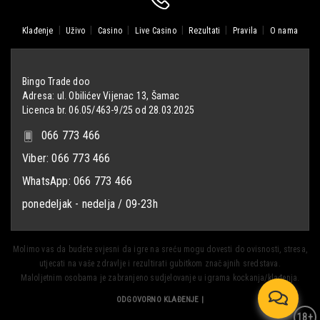
|
|
|
|
|
|
Klađenje
Uživo
Casino
Live Casino
Rezultati
Pravila
O nama
Bingo Trade doo
Adresa: ul. Obilićev Vijenac 13, Šamac
Licenca br. 06.05/463-9/25 od 28.03.2025
066 773 466
Viber: 066 773 466
WhatsApp: 066 773 466
ponedeljak - nedelja / 09-23h
Molimo vas da budete svjesni da igre na sreću mogu dovesti do ovisnosti, stresa,
utjecati na vaše zdravlje i rezultirati gubitkom značajnih sredstava.
Maloljetnim osobama je zabranjeno sudjelovanje u igrama kockanja/klađenja.
ODGOVORNO KLAĐENJE |
18+