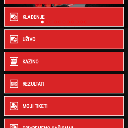
KLAĐENJE
UŽIVO
KAZINO
REZULTATI
MOJI TIKETI