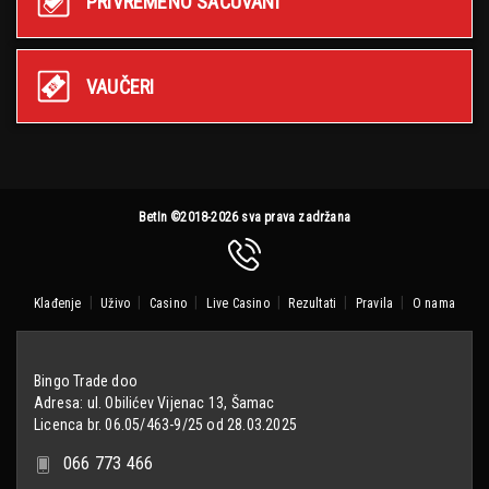
PRIVREMENO SAČUVANI
VAUČERI
BetIn ©2018-2026 sva prava zadržana
|
|
|
|
|
|
Klađenje
Uživo
Casino
Live Casino
Rezultati
Pravila
O nama
Bingo Trade doo
Adresa: ul. Obilićev Vijenac 13, Šamac
Licenca br. 06.05/463-9/25 od 28.03.2025
066 773 466