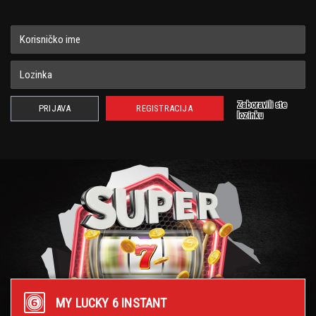
Zaboravili ste
REGISTRACIJA
PRIJAVA
lozinku
MY LUCKY 6 INSTANT